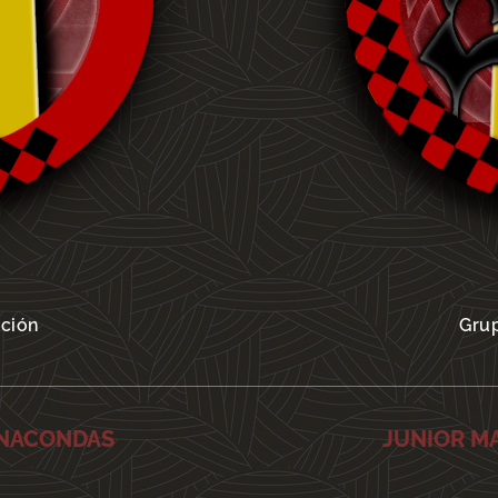
ación
Grup
ANACONDAS
JUNIOR M