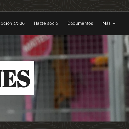
ipción 25-26
Hazte socio
Documentos
Más
NES