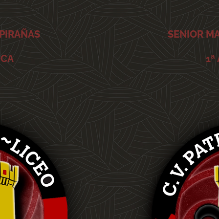
 PIRAÑAS
SENIOR M
ICA
1ª