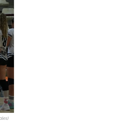
ales)