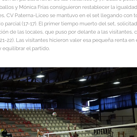
llos y Mónica Frías consiguieron restablecer la igualdad 
s, CV Paterna-Liceo se mantuvo en el set llegando con to
 parcial (17-17). El primer tiempo muerto del set, solicita
ción de las locales, que puso por delante a las visitantes,
-22). Las visitantes hicieron valer esa pequeña renta en 
 equilibrar el partido.