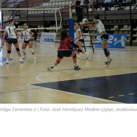
rliga Femenina 2 | Foto: José Henríquez Medina (@jayc_audiovisu