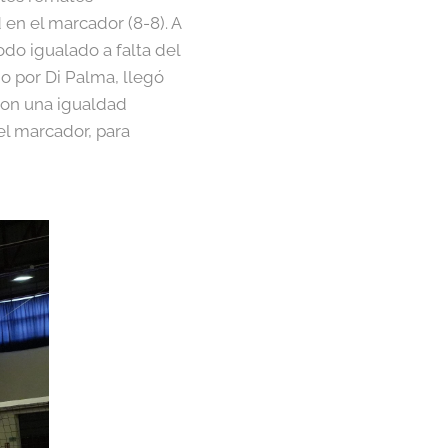
en el marcador (8-8). A
do igualado a falta del
do por Di Palma, llegó
 con una igualdad
el marcador, para