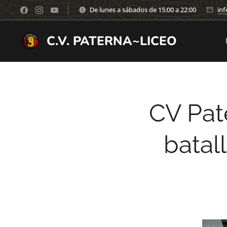
De lunes a sábados de 15:00 a 22:00
inf
C.V. PATERNA~LICEO
CV Pat
batal