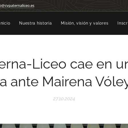
o@cvpaternaliceo.es
Inicio
Nuestra historia
Misión, visión y valores
Inscr
erna-Liceo cae en u
la ante Mairena Vóle
27.10.2024