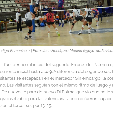
rliga Femenina 2 | Foto: José Henríquez Medina (@jayc_audiovisu
et fue idéntico al inicio del segundo. Errores del Paterna
su renta inicial hasta el 4-9. A diferencia del segundo set,
isitantes se escapaban en el marcador. Sin embargo, la cos
o. Las visitantes seguían con el mismo ritmo de juego y n
). De nuevo, lo paró de nuevo Di Palma, que vio que peligra
a ya insalvable para las valencianas, que no fueron capace
n el tercer set por 15-25.