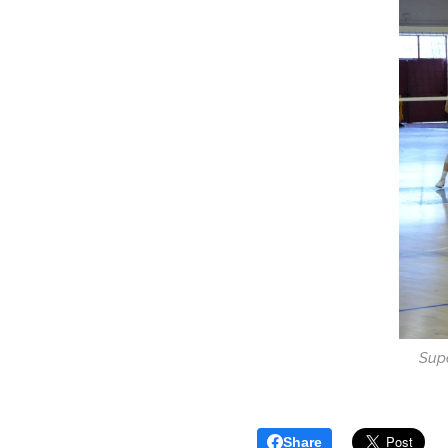
Supe
Share