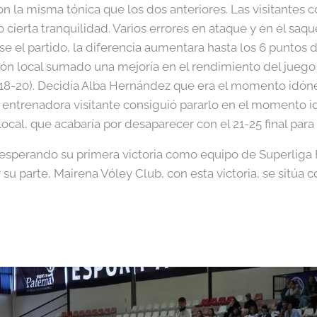
n la misma tónica que los dos anteriores. Las visitantes c
io cierta tranquilidad. Varios errores en ataque y en el saq
e el partido, la diferencia aumentara hasta los 6 puntos de
ción local sumado una mejoría en el rendimiento del juego 
18-20). Decidía Alba Hernández que era el momento idóneo
La entrenadora visitante consiguió pararlo en el momento i
cal, que acabaría por desaparecer con el 21-25 final para c
esperando su primera victoria como equipo de Superliga 
 su parte, Mairena Vóley Club, con esta victoria, se sitúa