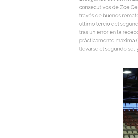
consecutivos de Zoe Ceba
través de buenos remate
último tercio del segundo
tras un error en la recep
prácticamente máxima (21
llevarse el segundo set y