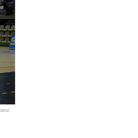
ales)