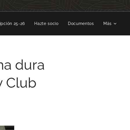
ipción 25-26
Hazte socio
Documentos
Más
na dura
y Club