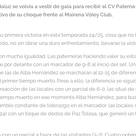
aluz se volvía a vestir de gala para recibir al CV Paterna
tivo de su choque frente al Mairena Vóley Club.
u primera victoria en esta temporada 24/25, cosa que no 
o, no sin librar una duro enfrentamiento, llevarse la vict
on mucha igualdad. Las paterneras haciendo valer su esta
por delante con un marcador de 9-8 al inicio del set. Un p
que las de Alba Hernández se marcharan al 12-15 de diferen
l primer tiempo muerto. Pese a ello, la diferencia se sig
reacción de las locales con un parcial de 6-0, las situó d
 tiempo muerto en ese momento Alba Hernández, para busc
ambio constante de liderazgo en el marcador, las locales
-24) con un toque de dedos de Paz Tolosa, que generó un 
on un parcial a favor de las visitantes (3-7). Cuatro pote